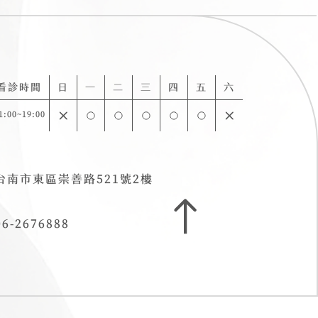
看診時間
日
一
二
三
四
五
六
1:00~19:00
台南市東區崇善路521號2樓
06-2676888