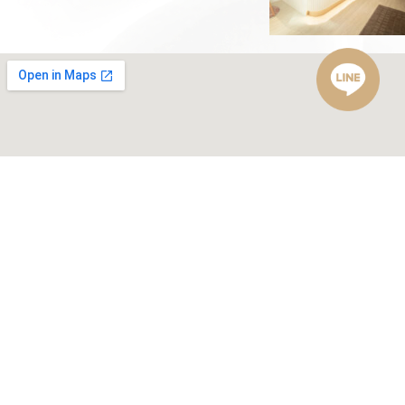
看診時間
日
一
二
三
四
五
六
11:00~19:00