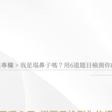
美專欄
>
我是塌鼻子嗎？用6道題目檢測你