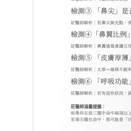
檢測③ 「鼻尖」
莊醫師解析：若鼻尖無光點，
檢測④「鼻翼比例
莊醫師解析：鼻翼過寬會讓五
檢測⑤ 「皮膚厚薄
莊醫師解析：太厚＝線條不銳
檢測⑥ 「呼吸功
莊醫師解析：若有這些狀況，
莊醫師溫馨提醒：
如果你在前三題中命中兩項以
若第⑥題也命中，那可能是「