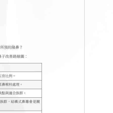
診所預約隆鼻？
鼻子改善路線圖：
五官比例。
耳鼻喉科處理。
缺點與適合族群。
族群，結構式鼻雕會是關