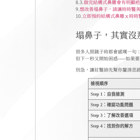
8.3.
做完結構式鼻雕會有明顯疤
9.
想改善塌鼻子，請讓時時醫
10.
立即預約結構式鼻雕ｘ時時
塌鼻子，其實沒
很多人照鏡子時都會感嘆一句
但下一秒又開始困惑——如果
別急，讓莊醫師先幫你釐清思
檢視順序
Step 1：自我檢測
Step 2：確認功能問題
Step 3：了解改善選項
Step 4：找到你的解方