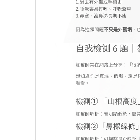
1.過去有外傷或手術史
2.睡覺容易打呼、呼吸聲重
3.鼻塞、流鼻涕長期不癒
因為這類問題
不只是外觀塌
，
自我檢測 6 題
莊醫師常在網路上分享：「很
想知道你是真塌、假塌、還是
看看。
檢測① 「山根高
莊醫師解析：若明顯低於，屬
檢測②「鼻樑線條
莊醫師解析：可觀察是否缺乏