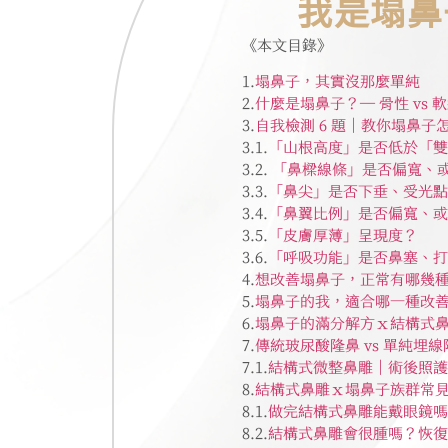
我是塌鼻
《本文目錄》
1.
塌鼻子，其實沒那麼單純
2.
什麼是塌鼻子？— 骨性 vs
3.
自我檢測 6 題｜教你塌鼻子
3.1.
「山根高度」是否低於「雙
3.2.
「鼻樑線條」是否偏寬、
3.3.
「鼻尖」是否下垂、受光點
3.4.
「鼻翼比例」是否偏寬、或
3.5.
「皮膚厚薄」呈現度？
3.6.
「呼吸功能」是否鼻塞、打
4.
想改善塌鼻子，正常有哪幾
5.
塌鼻子的我，適合哪一種改
6.
塌鼻子的滿分解方ｘ結構式
7.
傳統玻尿酸隆鼻 vs 單純埋線
7.1.
結構式微整鼻雕｜術後照護
8.
結構式鼻雕ｘ塌鼻子族群常
8.1.
做完結構式鼻雕能戴眼鏡嗎
8.2.
結構式鼻雕會很腫嗎？恢復