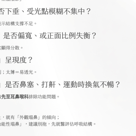
是否下垂、受光點模糊不集中？
表示結構支撐不足。
」是否偏寬、或正面比例失衡？
官顯得分散。
」呈現度？
利；太薄＝易透光。
能」是否鼻塞、打鼾、運動時換氣不暢？
請
先至耳鼻喉科
排除功能問題。
上，就有「外觀塌鼻」的傾向；
功能性塌鼻」，建議別拖，先就醫評估呼吸結構。