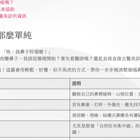
痕嗎？
美來協助
醫美診所資訊
那麼單純
：「唉，我鼻子好塌喔！」
要改變鼻子，我該從哪裡開始？要先看醫師嗎？還是直接直接去醫美
路！這篇會用輕鬆、好懂、但不馬虎的方式，帶你一步步摸清整個塌
說明
觀察自己的鼻樑線條、山根位置、
若有鼻塞、打呼、外傷史，應先找
玻尿酸、埋線、結構式鼻雕各有優
尤其是想要「自然但有集中感」的
鍵。