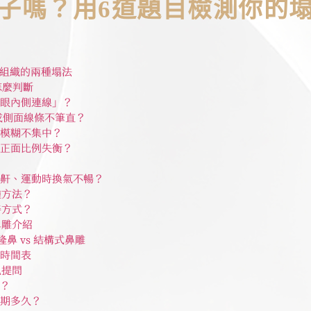
子嗎？用6道題目檢測你的
 軟組織的兩種塌法
怎麼判斷
眼內側連線」？
或側面線條不筆直？
模糊不集中？
正面比例失衡？
鼾、運動時換氣不暢？
種方法？
善方式？
鼻雕介紹
隆鼻 vs 結構式鼻雕
時間表
見提問
？
期多久？