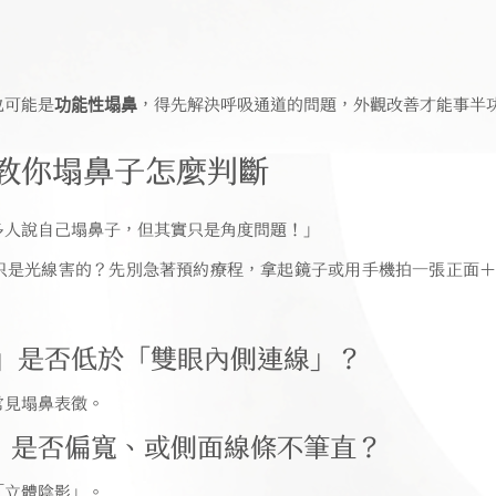
也可能是
功能性塌鼻
，得先解決呼吸通道的問題，外觀改善才能事半
｜教你塌鼻子怎麼判斷
多人說自己塌鼻子，但其實只是角度問題！」
只是光線害的？先別急著預約療程，拿起鏡子或用手機拍一張正面＋
度」是否低於「雙眼內側連線」？
常見塌鼻表徵。
」是否偏寬、或側面線條不筆直？
「立體陰影」。