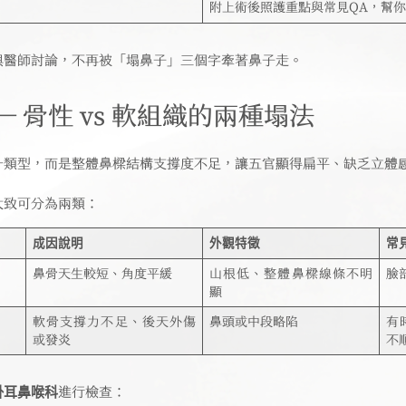
附上術後照護重點與常見QA，幫
與醫師討論，不再被「塌鼻子」三個字牽著鼻子走。
 骨性 vs 軟組織的兩種塌法
一類型，而是整體鼻樑結構支撐度不足，讓五官顯得扁平、缺乏立體
大致可分為兩類：
成因說明
外觀特徵
常
鼻骨天生較短、角度平緩
山根低、整體鼻樑線條不明
臉
顯
軟骨支撐力不足、後天外傷
鼻頭或中段略陷
有
或發炎
不
掛耳鼻喉科
進行檢查：