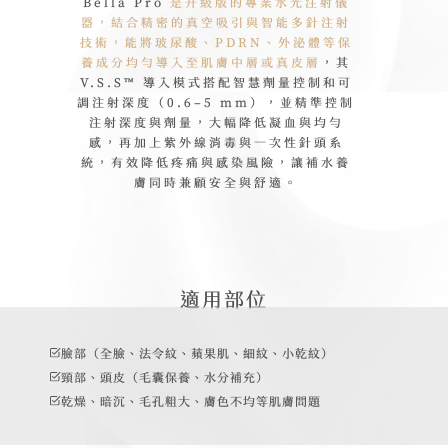
Bella Pro
是升級版的專業水光注射儀
器，結合精密的真空吸引與智能多針注射
技術，能將玻尿酸、PDRN、外泌體等保
養成分均勻導入至肌膚中層或真皮層
，其
V.S.S™ 導入模式搭配智慧劑量控制和可
調注射深度（0.6–5 mm），並精準控制
注射深度與劑量，大幅降低凝血與均勻
感，再加上紫外線消毒與一次性針頭系
統，有效降低疼痛與感染風險，讓補水養
膚同時兼顧安全與舒適。
適用部位
臉部（全臉、法令紋、蘋果肌、細紋、小乾紋）
頸部、頭皮（毛囊保養、水分補充）
乾燥、暗沉、毛孔粗大、膚色不均等肌膚問題