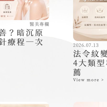
醫美專欄
善？暗沉原
針療程一次
2026.07.13
法令紋
4大類
薦
View more >